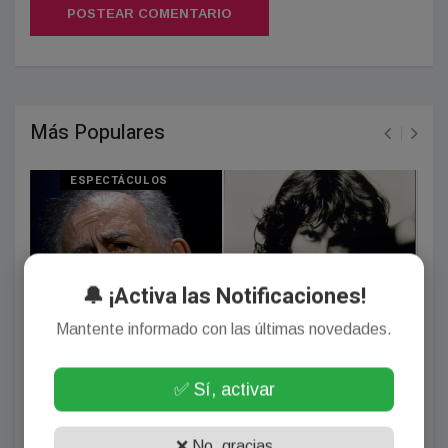
POSTEAR COMENTARIO
Más Populares
ESPECTÁCULOS
🔔 ¡Activa las Notificaciones!
Mantente informado con las últimas novedades.
✅ Sí, activar
Francis Ford Coppola dijo que estudió con Jim
Morrison y que el cantante estuvo de novio con su
hermana, la Adrian de Rocky
❌ No, gracias