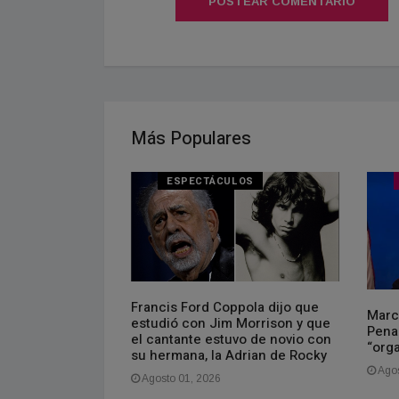
POSTEAR COMENTARIO
Más Populares
ESPECTÁCULOS
Francis Ford Coppola dijo que
del Pont le
Marco
estudió con Jim Morrison y que
 sus
Penal
el cantante estuvo de novio con
ebate sobre la
“orga
su hermana, la Adrian de Rocky
co Central
Agos
Agosto 01, 2026