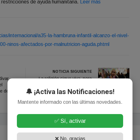
restricciones de ayuda humanitaria.
Leer más
cias/internacional/a35-la-hambruna-infantil-alcanzo-el-nivel-
0-ninos-afectados-por-malnutricion-aguda.phtml
NOTICIA SIGUIENTE
ivar
La religión sigue viva, pero
el
se vive de otra manera
🔔 ¡Activa las Notificaciones!
te de
Mantente informado con las últimas novedades.
✅ Sí, activar
❌ No, gracias