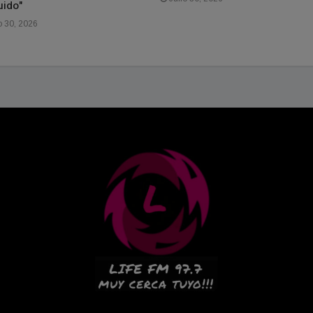
uido"
o 30, 2026