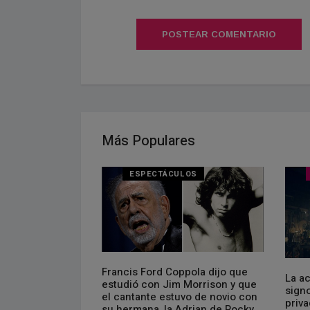
POSTEAR COMENTARIO
Más Populares
ESPECTÁCULOS
Francis Ford Coppola dijo que
 Coro Nacional de
La a
estudió con Jim Morrison y que
 detrás de su
sign
el cantante estuvo de novio con
qué piensa
priva
su hermana, la Adrian de Rocky