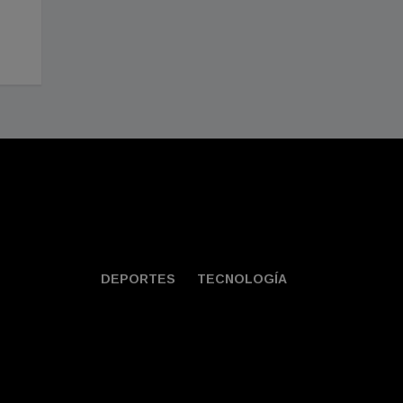
reemplazar esa his
Agosto 01, 2026
agrupación
Julio 30, 2026
DEPORTES
TECNOLOGÍA