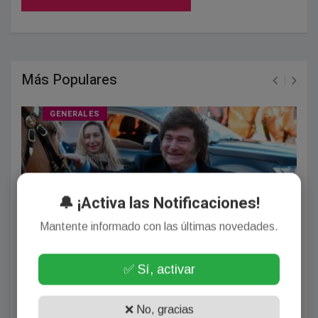
Más Populares
GENERALES
🔔 ¡Activa las Notificaciones!
Mantente informado con las últimas novedades.
✅ Sí, activar
Repercusiones del discurso de Milei en la Expo Rural:
"Lo que hizo el Presidente fue dar conceptos
netamente ideológicos”
❌ No, gracias