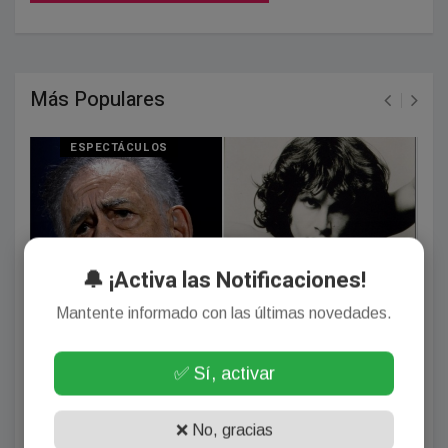
Más Populares
ESPECTÁCULOS
🔔 ¡Activa las Notificaciones!
Mantente informado con las últimas novedades.
Francis Ford Coppola dijo que estudió con Jim
✅ Sí, activar
Morrison y que el cantante estuvo de novio con su
hermana, la Adrian de Rocky
❌ No, gracias
Agosto 01, 2026