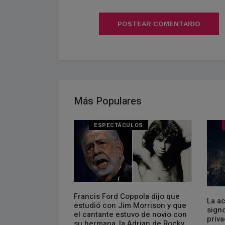
POSTEAR COMENTARIO
Más Populares
ESPECTÁCULOS
Francis Ford Coppola dijo que
 de los
La a
estudió con Jim Morrison y que
 seguir en la
sign
el cantante estuvo de novio con
priva
su hermana, la Adrian de Rocky