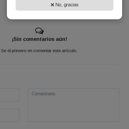
❌ No, gracias
¡Sin comentarios aún!
Se el primero en comentar este artículo.