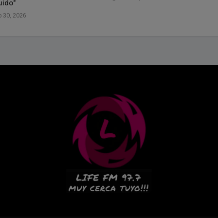
uido"
o 30, 2026