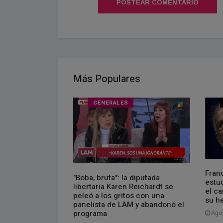
POSTEAR COMENTARIO
Más Populares
GENERALES
Fran
en Dock Sud
"Boba, bruta": la diputada
estu
ontainers, pero
libertaria Karen Reichardt se
el c
ua por la
peleó a los gritos con una
su h
panelista de LAM y abandonó el
programa
Agos