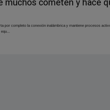
ue muchos cometen y hace qu
corta por completo la conexión inalámbrica y mantiene procesos act
equ...