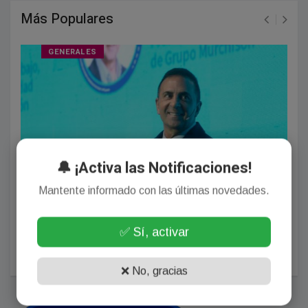
Más Populares
GENERALES
🔔 ¡Activa las Notificaciones!
Mantente informado con las últimas novedades.
El Gobierno presiona a los gremios docentes por el
paro: “Si no cumplen el 75% de presentismo, habrá
✅ Sí, activar
sanciones”
Agosto 03, 2026
❌ No, gracias