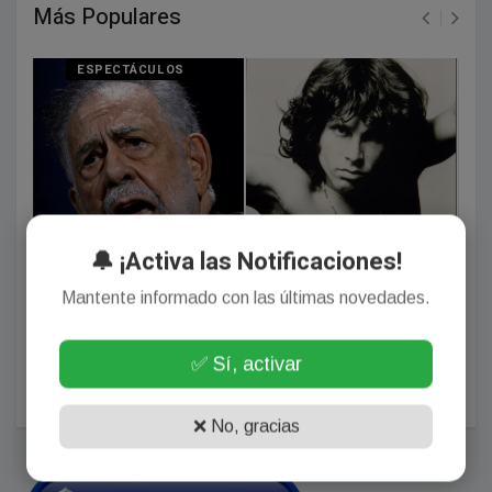
Más Populares
ESPECTÁCULOS
🔔 ¡Activa las Notificaciones!
Mantente informado con las últimas novedades.
Francis Ford Coppola dijo que estudió con Jim
Morrison y que el cantante estuvo de novio con su
hermana, la Adrian de Rocky
✅ Sí, activar
Agosto 01, 2026
❌ No, gracias