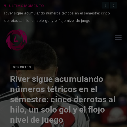
‹
›
ÚLTIMO MOMENTO :
River sigue acumulando números tétricos en el semestre: cinco
Video
derrotas al hilo, un solo gol y el flojo nivel de juego
del B
DEPORTES
River sigue acumulando
números tétricos en el
semestre: cinco derrotas al
hilo, un solo gol y el flojo
nivel de juego