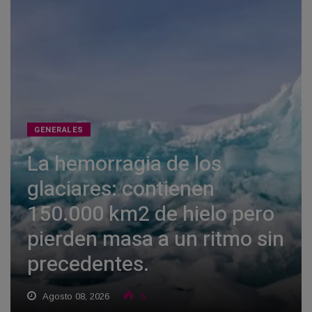
GENERALES
La hemorragia de los
glaciares: contienen
150.000 km2 de hielo pero
pierden masa a un ritmo sin
precedentes.
Agosto 08, 2026
5