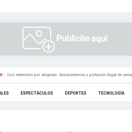
 :
Se registraron 63 nuevos contagios en Olavarría
Dos detenidos por abigeato, desobediencia y portación ilegal de arm
ALES
ESPECTÁCULOS
DEPORTES
TECNOLOGÍA