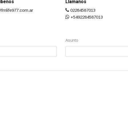
ibenos
Llamanos
@fmlife977.com.ar
02284587013
+5492284587013
o
Asunto