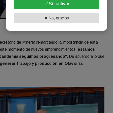
✅ Sí, activar
❌ No, gracias
secretario de Minería remarcando la importancia de esta
de este momento de nuevos emprendimientos,
estamos
 pandemia seguimos progresando".
De acuerdo a lo que
generar trabajo y producción en Olavarría.